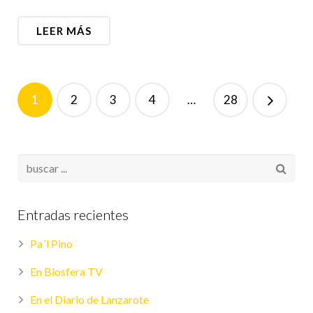
LEER MÁS
1
2
3
4
…
28
Entradas recientes
Pa´l Pino
En Biosfera TV
En el Diario de Lanzarote